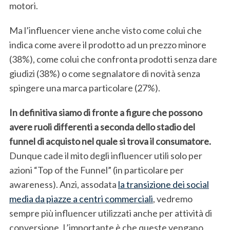
motori.
S
e
Ma l’influencer viene anche visto come colui che
a
indica come avere il prodotto ad un prezzo minore
r
(38%), come colui che confronta prodotti senza dare
c
h
giudizi (38%) o come segnalatore di novità senza
f
spingere una marca particolare (27%).
o
r
In definitiva siamo di fronte a figure che possono
:
avere ruoli differenti a seconda dello stadio del
funnel di acquisto nel quale si trova il consumatore.
Dunque cade il mito degli influencer utili solo per
azioni “Top of the Funnel” (in particolare per
awareness). Anzi, assodata
la transizione dei social
media da piazze a centri commerciali
, vedremo
sempre più influencer utilizzati anche per attività di
conversione. L’importante è che queste vengano