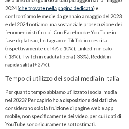
2024 (
che trovate nella pagina dedicata
) e
confrontiamo le medie da gennaio a maggio del 2023
e del 2024 notiamo una sostanziale prosecuzione dei
fenomeni visti fin qui. Con Facebook e YouTube in
S
e
fase di plateau, Instagram e TikTok in crescita
a
(rispettivamente del 4% e 10%), LinkedIn in calo
r
(-18%), Twitch in caduta libera (-33%), Reddit in
c
rapida salita (+27%).
h
f
Tempo di utilizzo dei social media in Italia
o
r
:
Per quanto tempo abbiamo utilizzato i social media
nel 2023? Per capirlo ho a disposizione dei dati che
considerano solo la fruizione di pagine web e app
mobile, non specificamente dei video, per cui i dati di
YouTube sono sicuramente sottostimati.