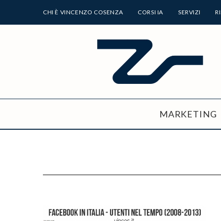
CHI È VINCENZO COSENZA
CORSI IA
SERVIZI
R
MARKETING