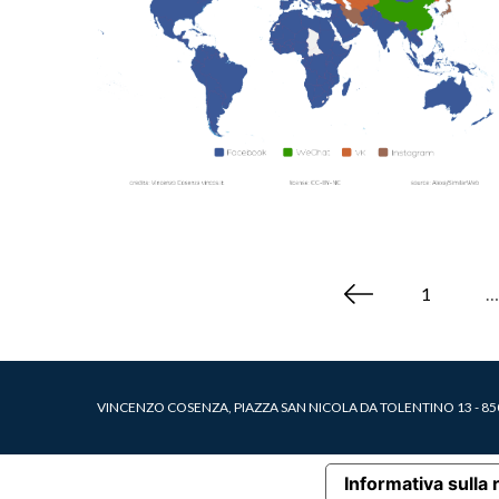
P
1
…
a
g
i
n
VINCENZO COSENZA, PIAZZA SAN NICOLA DA TOLENTINO 13 - 8504
a
z
Informativa sulla 
i