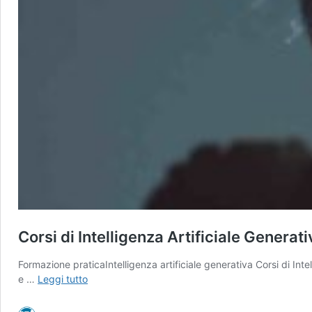
Corsi di Intelligenza Artificiale Generati
Formazione praticaIntelligenza artificiale generativa Corsi di Int
Corsi
e …
Leggi tutto
di
Intelligenza