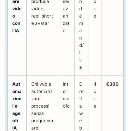
are
produce
se/
n
o
vide
video,
av
d
r
o
reel, short
an
e
e
con
e avatar
zat
m
l’IA
o
a
n
d/
li
v
e
Aut
Chi vuole
Int
Di
4
€300
oma
automatiz
er
re
o
zion
zare
me
tt
r
i e
processi
dio
a
e
age
senza
w
nti
programm
e
IA
are
b