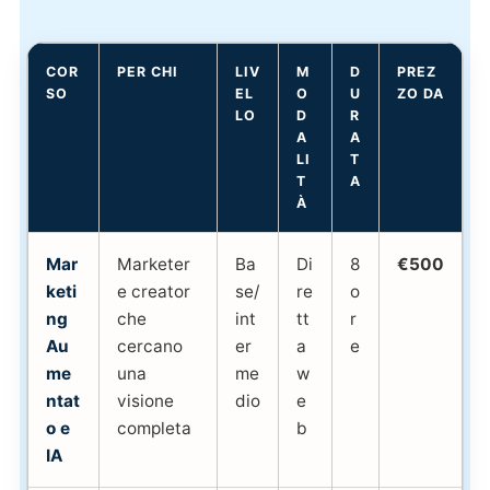
COR
PER CHI
LIV
M
D
PREZ
SO
EL
O
U
ZO DA
LO
D
R
A
A
LI
T
T
A
À
Mar
Marketer
Ba
Di
8
€500
keti
e creator
se/
re
o
ng
che
int
tt
r
Au
cercano
er
a
e
me
una
me
w
ntat
visione
dio
e
o e
completa
b
IA