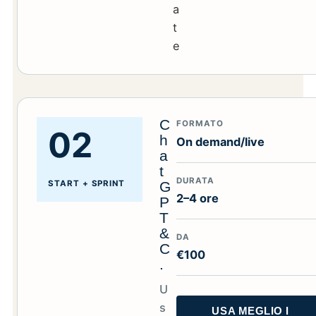
a
t
e
C
FORMATO
02
h
On demand/live
a
t
DURATA
START + SPRINT
G
2–4 ore
P
T
&
DA
C
€100
.
U
s
USA MEGLIO I