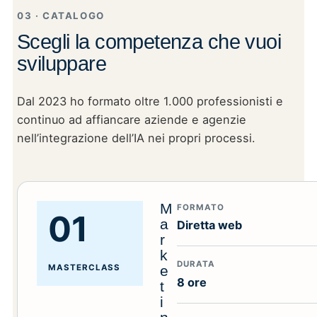
03 · CATALOGO
Scegli la competenza che vuoi
sviluppare
Dal 2023 ho formato oltre 1.000 professionisti e
continuo ad affiancare aziende e agenzie
nell’integrazione dell’IA nei propri processi.
M
FORMATO
01
a
Diretta web
r
k
DURATA
MASTERCLASS
e
8 ore
t
i