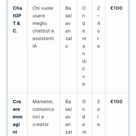
Cha
Chi vuole
Ba
O
2
€100
tGP
usare
se/
n
–
T &
meglio
av
d
4
C.
chatbot e
an
e
o
assistenti
zat
m
r
IA
o
a
e
n
d/
li
v
e
Cre
Marketer,
Ba
O
2
€100
are
comunica
se/
n
o
imm
tori e
av
d
r
agi
creator
an
e
e
ni
zat
m