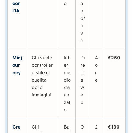
con
o
a
l’IA
n
d/
li
v
e
Midj
Chi vuole
Int
Di
4
€250
our
controllar
er
re
o
ney
e stile e
me
tt
r
qualità
dio
a
e
delle
/av
w
immagini
an
e
zat
b
o
Cre
Chi
Ba
O
2
€130