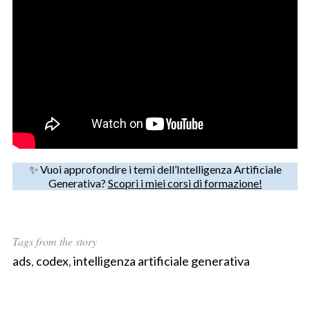
S
✨ Vuoi approfondire i temi dell’Intelligenza Artificiale
e
Generativa?
Scopri i miei corsi di formazione!
a
r
c
h
Tags from the story
f
ads
,
codex
,
intelligenza artificiale generativa
o
r
: