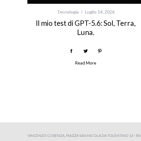
Tecnologia
Luglio 14, 2026
Il mio test di GPT-5.6: Sol, Terra,
Luna.
Read More
P
a
g
i
n
VINCENZO COSENZA, PIAZZA SAN NICOLA DA TOLENTINO 13 - 8504