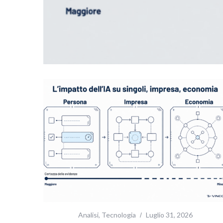
S
e
a
r
c
h
f
o
r
:
Analisi
,
Tecnologia
Luglio 31, 2026