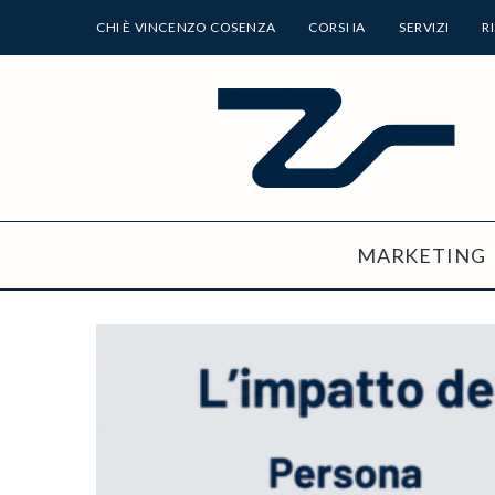
CHI È VINCENZO COSENZA
CORSI IA
SERVIZI
R
MARKETING