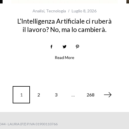
Analisi
,
Tecnologia
Luglio 8, 2026
L’Intelligenza Artificiale ci ruberà
il lavoro? No, ma lo cambierà.
Read More
1
2
3
…
268
4 - LAURIA (PZ) P.IVA 01900110766