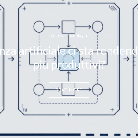
Analisi
,
Tecnologia
enza artificiale ci sta rende
più produttivi?
READ MORE