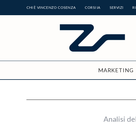
CHI È VINCENZO COSENZA
CORSI IA
SERVIZI
R
MARKETING
Analisi de