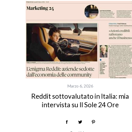
S
Marzo 6, 2026
e
a
Reddit sottovalutato in Italia: mia
r
intervista su Il Sole 24 Ore
c
h
f
o