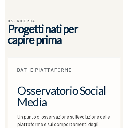
a
r
c
03 · RICERCA
Progetti nati per
h
f
capire prima
o
r
:
DATI E PIATTAFORME
Osservatorio Social
Media
Un punto di osservazione sull’evoluzione delle
piattaforme e sui comportamenti degli