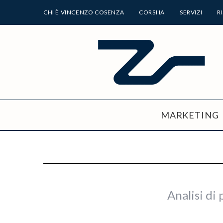
CHI È VINCENZO COSENZA
CORSI IA
SERVIZI
R
MARKETING
Analisi di