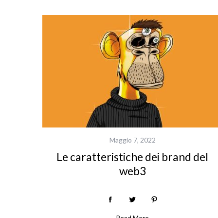
S
e
Maggio 7, 2022
a
r
Le caratteristiche dei brand del
c
web3
h
f
o
r
Read More