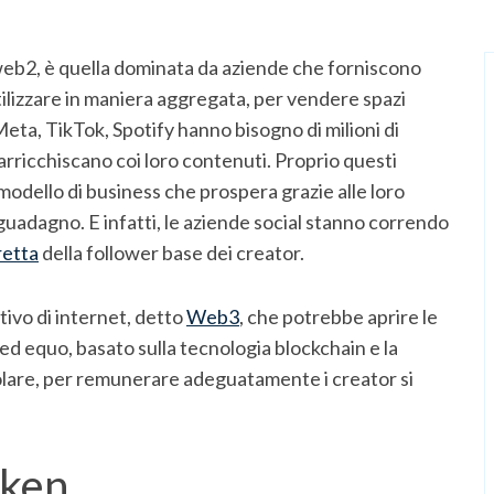
eb2, è quella dominata da aziende che forniscono
utilizzare in maniera aggregata, per vendere spazi
 Meta, TikTok, Spotify hanno bisogno di milioni di
i arricchiscano coi loro contenuti. Proprio questi
odello di business che prospera grazie alle loro
 guadagno. E infatti, le aziende social stanno correndo
retta
della follower base dei creator.
utivo di internet, detto
Web3
, che potrebbe aprire le
ed equo, basato sulla tecnologia blockchain e la
icolare, per remunerare adeguatamente i creator si
oken