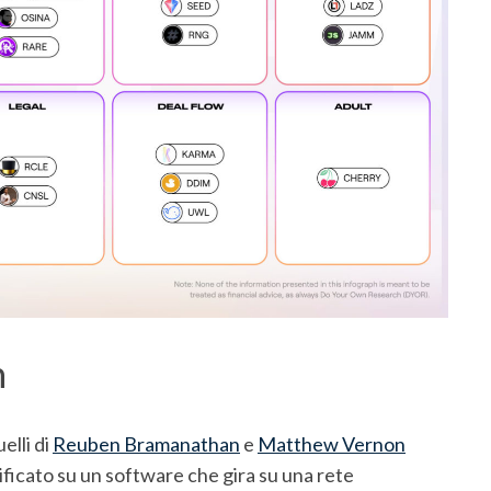
n
elli di
Reuben Bramanathan
e
Matthew Vernon
ficato su un software che gira su una rete