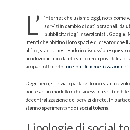
L’
internet che usiamo oggi, nota come w
servizi in cambio di dati personali, da 
pubblicitari agli inserzionisti. Google,
utenti che abitino i loro spazi e di creator che l
ultimi, stanno mettendo in discussione questo m
produzioni, non dando sufficienti possibilità di
ai ripari offrendo
funzioni di monetizzazione di
Oggi, però, si inizia a parlare di uno stadio evol
porte ad un modello di business più sostenibile 
decentralizzazione dei servizi di rete. In part
stanno sperimentando i
social tokens
.
Tipologie di social t