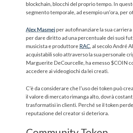
blockchain, blocchi del proprio tempo. In ques
segmento temporale, ad esempio un’ora, per o
Alex Masmej
per autofinanziare la sua carriera
per dare diritto ad una percentuale dei suoi f
musicista e produttore
RAC
, al secolo André 
acquistabili solo attraverso la sua personale
Marguerite DeCourcelle, ha emesso $COIN con lo
accedere ai videogiochi da lei creati.
C’è da considerare che l’uso dei token può crea
il valore di mercato rimanga alto, dovrà costa
trasformatisi in clienti. Perché se il token perde
reputazione del creator si deteriora.
Community Token