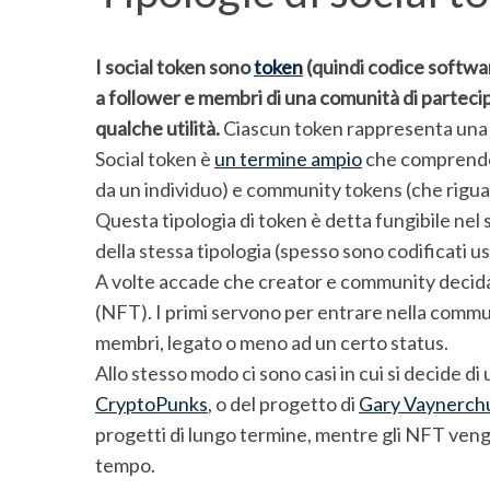
I social token sono
token
(quindi codice softwa
a follower e membri di una comunità di partec
qualche utilità.
Ciascun token rappresenta una 
Social token è
un termine ampio
che comprende 
da un individuo) e community tokens (che rigu
Questa tipologia di token è detta fungibile ne
della stessa tipologia (spesso sono codificati
A volte accade che creator e community decidan
(NFT). I primi servono per entrare nella commu
membri, legato o meno ad un certo status.
Allo stesso modo ci sono casi in cui si decide di 
CryptoPunks
, o del progetto di
Gary Vaynerch
progetti di lungo termine, mentre gli NFT vengon
tempo.