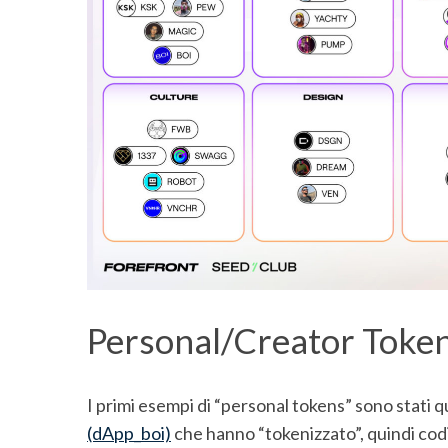
S
e
a
r
c
h
f
o
r
:
Personal/Creator Toke
I primi esempi di “personal tokens” sono stati qu
(dApp_boi)
che hanno “tokenizzato”, quindi codi