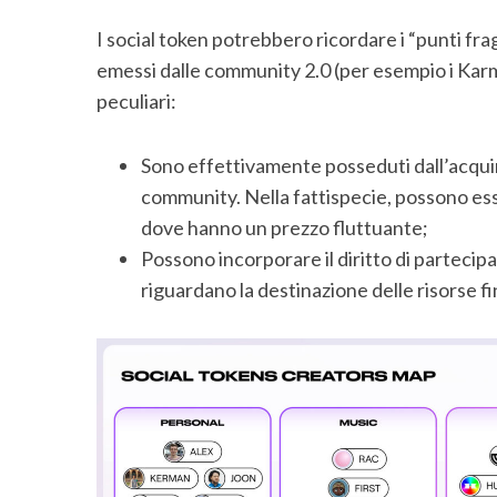
I social token potrebbero ricordare i “punti fr
emessi dalle community 2.0 (per esempio i Karm
peculiari:
Sono effettivamente posseduti dall’acquire
community. Nella fattispecie, possono ess
dove hanno un prezzo fluttuante;
Possono incorporare il diritto di partecip
riguardano la destinazione delle risorse fi