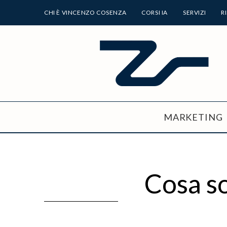
CHI È VINCENZO COSENZA
CORSI IA
SERVIZI
R
MARKETING
Cosa so