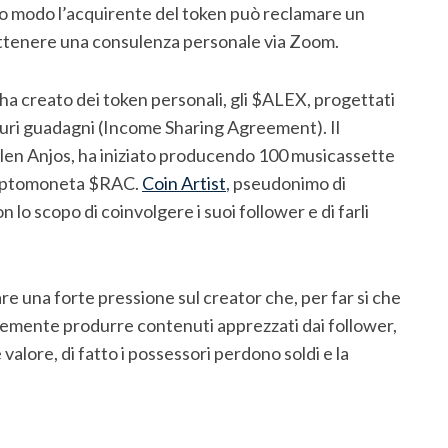
to modo l’acquirente del token può reclamare un
ttenere una consulenza personale via Zoom.
 ha creato dei token personali, gli $ALEX, progettati
uturi guadagni (Income Sharing Agreement). Il
Allen Anjos, ha iniziato producendo 100 musicassette
 criptomoneta $RAC.
Coin Artist
, pseudonimo di
 scopo di coinvolgere i suoi follower e di farli
re una forte pressione sul creator che, per far si che
ntemente produrre contenuti apprezzati dai follower,
 valore, di fatto i possessori perdono soldi e la