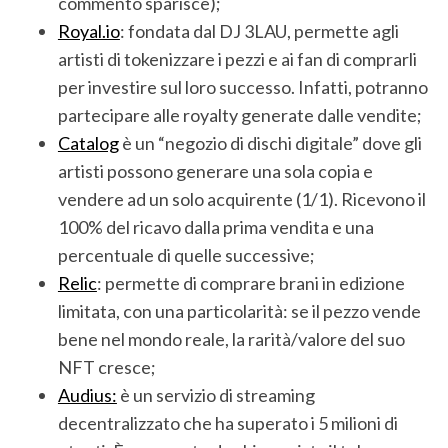
commento sparisce);
Royal.io
: fondata dal DJ 3LAU, permette agli
artisti di tokenizzare i pezzi e ai fan di comprarli
per investire sul loro successo. Infatti, potranno
partecipare alle royalty generate dalle vendite;
Catalog
è un “negozio di dischi digitale” dove gli
artisti possono generare una sola copia e
vendere ad un solo acquirente (1/1). Ricevono il
100% del ricavo dalla prima vendita e una
percentuale di quelle successive;
Relic
: permette di comprare brani in edizione
limitata, con una particolarità: se il pezzo vende
bene nel mondo reale, la rarità/valore del suo
NFT cresce;
Audius:
è un servizio di streaming
decentralizzato che ha superato i 5 milioni di