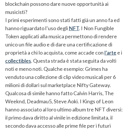
blockchain possono dare nuove opportunità ai
musicisti?
I primi esperimenti sono stati fatti già un anno fa ed
hanno riguardato l’uso degli
NFT
. I Non Fungible
Token applicati alla musica permettono di rendere
unico un file audio e di dare una certificazione di
proprietà a chi lo acquista, come accade con
l’arte
e i
collectibles
. Questa strada è stata seguita da volti
noti e meno noti. Qualche esempio: Grimes ha
venduto una collezione di clip video musicali per 6
milioni di dollari sul marketplace Nifty Gateway.
Qualcosa di simile hanno fatto Calvin Harris, The
Weeknd, Deadmau5, Steve Aoki. I Kings of Leon
hanno associato al loro ultimo album tre NFT diversi:
il primo dava diritto al vinile in edizione limitata, il
secondo dava accesso alle prime file per i futuri