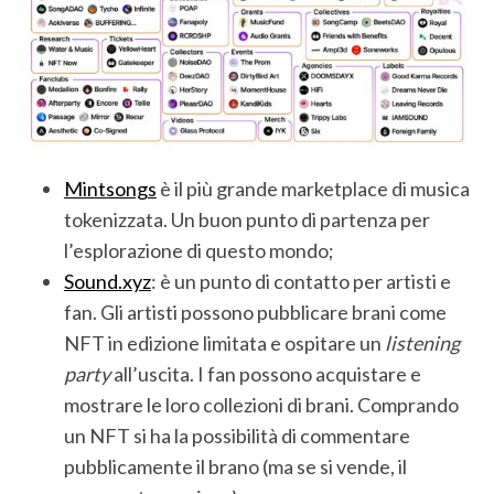
Mintsongs
è il più grande marketplace di musica
tokenizzata. Un buon punto di partenza per
l’esplorazione di questo mondo;
S
Sound.xyz
: è un punto di contatto per artisti e
e
fan. Gli artisti possono pubblicare brani come
a
NFT in edizione limitata e ospitare un
listening
r
c
party
all’uscita. I fan possono acquistare e
h
mostrare le loro collezioni di brani. Comprando
f
un NFT si ha la possibilità di commentare
o
pubblicamente il brano (ma se si vende, il
r
: