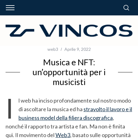
web3
Aprile 9, 2022
Musica e NFT:
un’opportunità per i
musicisti
I
l web ha inciso profondamente sul nostro modo
di ascoltare la musica ed ha
stravolto il lavoro e il
business model della filiera discografica
,
nonché il rapporto tra artista e fan. Ma non è finita
qui. Il movimento del
Web3
, basato sulle opportunità