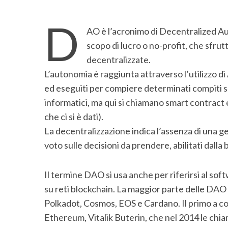
D
AO è l’acronimo di Decentralized A
scopo di lucro o no-profit, che sfru
decentralizzate.
L’autonomia è raggiunta attraverso l’utilizzo
ed eseguiti per compiere determinati compiti s
informatici, ma qui si chiamano smart contract 
che ci si è dati).
La decentralizzazione indica l’assenza di una g
voto sulle decisioni da prendere, abilitati dalla 
Il termine DAO si usa anche per riferirsi al sof
su reti blockchain. La maggior parte delle DAO
Polkadot, Cosmos, EOS e Cardano. Il primo a co
Ethereum, Vitalik Buterin, che nel 2014 le chi