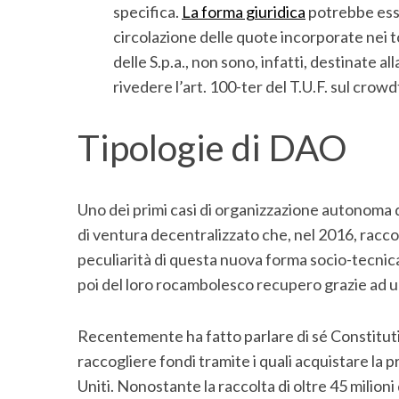
specifica.
La forma giuridica
potrebbe esser
circolazione delle quote incorporate nei to
delle S.p.a., non sono, infatti, destinate al
rivedere l’art. 100-ter del T.U.F. sul crow
S
e
a
Tipologie di DAO
r
c
h
Uno dei primi casi di organizzazione autonoma 
f
o
di ventura decentralizzato che, nel 2016, raccol
r
peculiarità di questa nuova forma socio-tecnica,
:
poi del loro rocambolesco recupero grazie ad u
Recentemente ha fatto parlare di sé Constitu
raccogliere fondi tramite i quali acquistare la 
Uniti. Nonostante la raccolta di oltre 45 milioni 