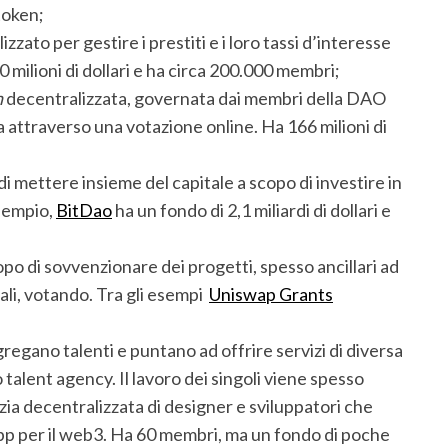
token;
zzato per gestire i prestiti e i loro tassi d’interesse
milioni di dollari e ha circa 200.000 membri;
n
decentralizzata, governata dai membri della DAO
 attraverso una votazione online. Ha 166 milioni di
i mettere insieme del capitale a scopo di investire in
esempio,
BitDao
ha un fondo di 2,1 miliardi di dollari e
opo di sovvenzionare dei progetti, spesso ancillari ad
ali, votando. Tra gli esempi
Uniswap Grants
regano talenti e puntano ad offrire servizi di diversa
alent agency. Il lavoro dei singoli viene spesso
ia decentralizzata di designer e sviluppatori che
e app per il web3. Ha 60 membri, ma un fondo di poche