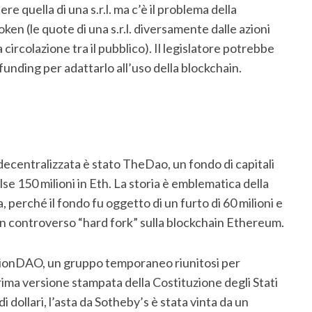
e quella di una s.r.l. ma c’è il problema della
ken (le quote di una s.r.l. diversamente dalle azioni
la circolazione tra il pubblico). Il legislatore potrebbe
dfunding per adattarlo all’uso della blockchain.
decentralizzata è stato TheDao, un fondo di capitali
se 150 milioni in Eth. La storia è emblematica della
 perché il fondo fu oggetto di un furto di 60 milioni e
n controverso “hard fork” sulla blockchain Ethereum.
tionDAO, un gruppo temporaneo riunitosi per
prima versione stampata della Costituzione degli Stati
di dollari, l’asta da Sotheby’s è stata vinta da un