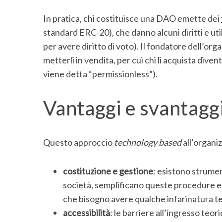
In pratica, chi costituisce una DAO emette dei
standard ERC-20), che danno alcuni diritti e uti
per avere diritto di voto). Il fondatore dell’org
metterli in vendita, per cui chi li acquista d
viene detta “permissionless”).
Vantaggi e svantagg
Questo approccio
technology based
all’organi
costituzione e gestione
: esistono strumen
società, semplificano queste procedure e n
che bisogno avere qualche infarinatura t
accessibilità
: le barriere all’ingresso te