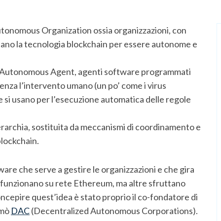
utonomous Organization ossia organizzazioni, con
ttano la tecnologia blockchain per essere autonome e
 di Autonomous Agent, agenti software programmati
enza l’intervento umano (un po’ come i virus
e si usano per l’esecuzione automatica delle regole
erarchia, sostituita da meccanismi di coordinamento e
blockchain.
tware che serve a gestire le organizzazioni e che gira
 funzionano su rete Ethereum, ma altre sfruttano
ncepire quest’idea è stato proprio il co-fondatore di
amò
DAC
(Decentralized Autonomous Corporations).