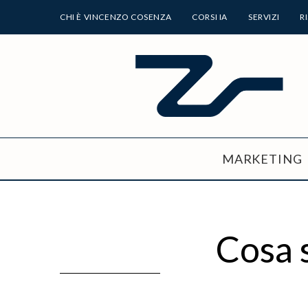
CHI È VINCENZO COSENZA
CORSI IA
SERVIZI
R
MARKETING
Cosa 