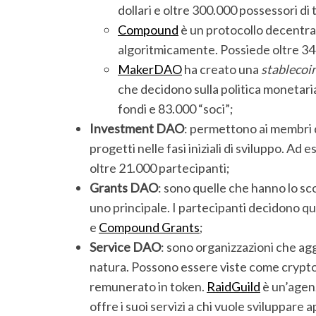
dollari e oltre 300.000 possessori di 
Compound
è un protocollo decentrali
algoritmicamente. Possiede oltre 340 
MakerDAO
ha creato una
stablecoi
che decidono sulla politica monetaria
fondi e 83.000 “soci”;
Investment DAO
: permettono ai membri d
progetti nelle fasi iniziali di sviluppo. Ad 
oltre 21.000 partecipanti;
Grants DAO
: sono quelle che hanno lo sc
uno principale. I partecipanti decidono qu
e
Compound Grants
;
Service DAO
: sono organizzazioni che agg
natura. Possono essere viste come crypto t
remunerato in token.
RaidGuild
è un’agenz
offre i suoi servizi a chi vuole sviluppar