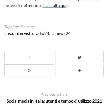
network nel mondo (
si ascolta qui
).
Tags from the story
ansa
,
intervista
,
radio24
,
rainews24
S
e
a
r
Previous article
c
Social media in Italia: utenti e tempo di utilizzo 2021
h
f