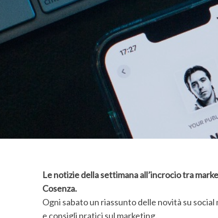
S
e
a
r
c
h
f
o
r
Le notizie della settimana all’incrocio tra ma
:
Cosenza.
Ogni sabato un riassunto delle novità su social
e consigli pratici sul marketing.