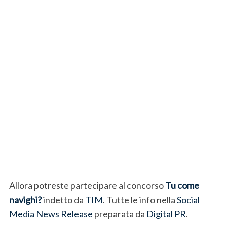
Allora potreste partecipare al concorso
Tu come
navighi?
indetto da
TIM
. Tutte le info nella
Social
Media News Release
preparata da
Digital PR
.