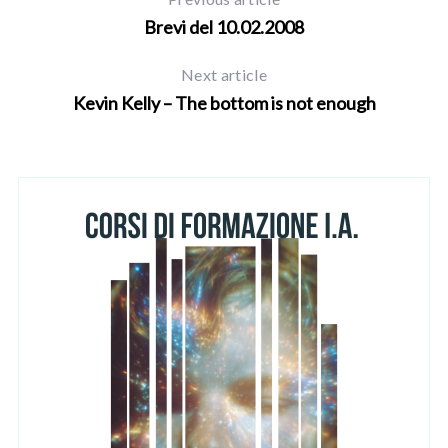
f
Brevi del 10.02.2008
o
r
Next article
:
Kevin Kelly – The bottom is not enough