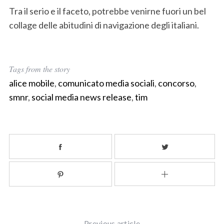
Tra il serio e il faceto, potrebbe venirne fuori un bel
collage delle abitudini di navigazione degli italiani.
Tags from the story
alice mobile
,
comunicato media sociali
,
concorso
,
smnr
,
social media news release
,
tim
S
e
a
r
c
h
Previous article