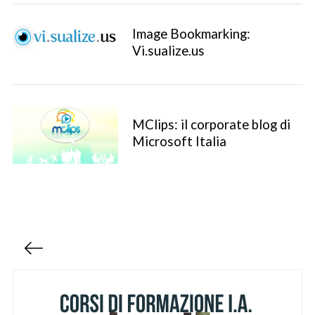
Image Bookmarking:
Vi.sualize.us
MClips: il corporate blog di
Microsoft Italia
P
a
g
i
n