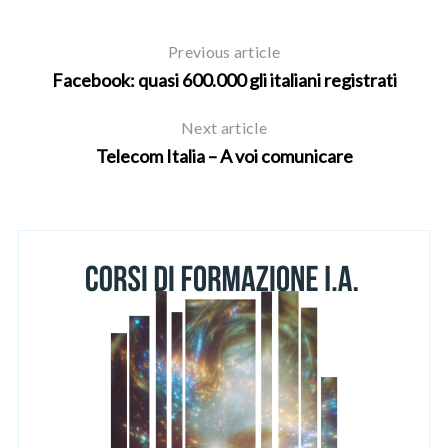
h
f
Previous article
o
Facebook: quasi 600.000 gli italiani registrati
r
:
Next article
Telecom Italia – A voi comunicare