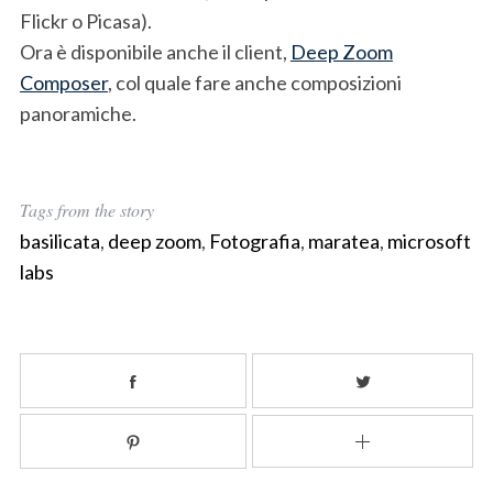
Flickr o Picasa).
Ora è disponibile anche il client,
Deep Zoom
Composer
, col quale fare anche composizioni
panoramiche.
Tags from the story
basilicata
,
deep zoom
,
Fotografia
,
maratea
,
microsoft
labs
S
e
a
r
c