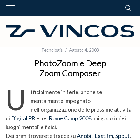
Tecnologia
Agosto 4, 2008
PhotoZoom e Deep
Zoom Composer
U
fficialmente in ferie, anche se
mentalmente impegnato
nell’organizzazione delle prossime attività
di
Digital PR
e nel
Rome Camp 2008
, mi godo i miei
luoghi mentali e fisici.
Dei primi troverete tracce su
Anobii
,
Last.fm
,
Spout
,