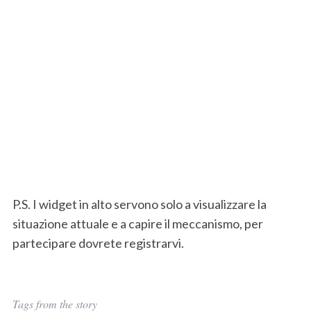
r
c
h
f
o
r
:
P.S. I widget in alto servono solo a visualizzare la
situazione attuale e a capire il meccanismo, per
partecipare dovrete registrarvi.
Tags from the story