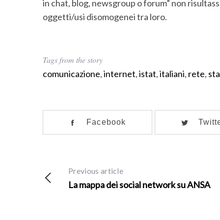
in chat, blog, newsgroup o forum” non risultasse 
oggetti/usi disomogenei tra loro.
Tags from the story
comunicazione
,
internet
,
istat
,
italiani
,
rete
,
sta
Facebook
Twitt
Previous article
La mappa dei social network su ANSA