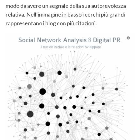
modo da avere un segnale della sua autorevolezza
relativa. Nell’immagine in basso i cerchi più grandi
rappresentano i blog con più citazioni.
S
e
a
r
c
h
f
o
r
: