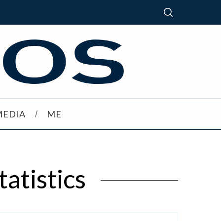
MEDIA
ME
atistics