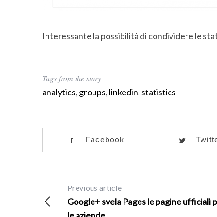
Interessante la possibilità di condividere le st
Tags from the story
analytics
,
groups
,
linkedin
,
statistics
Facebook
Twitt
Previous article
Google+ svela Pages le pagine ufficiali 
le aziende