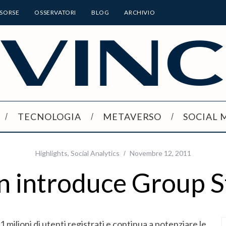
ISORSE
OSSERVATORI
BLOG
ARCHIVIO
TECNOLOGIA
METAVERSO
SOCIAL 
Highlights
,
Social Analytics
Novembre 12, 2011
n introduce Group St
ilioni di utenti registrati e continua a potenziare le