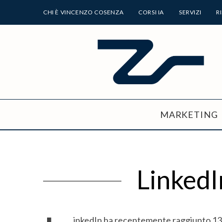
CHI È VINCENZO COSENZA
CORSI IA
SERVIZI
R
MARKETING
LinkedI
inkedIn ha recentemente raggiunto 131 m