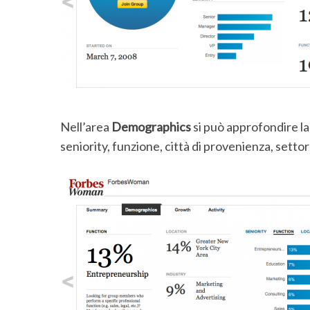
Nell’area
Demographics
si può approfondire l
seniority, funzione, città di provenienza, setto
S
e
a
r
c
h