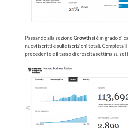
f
o
r
:
Passando alla sezione
Growth
si è in grado di 
nuovi iscritti e sulle iscrizioni totali. Complet
precedente e il tasso di crescita settima su set