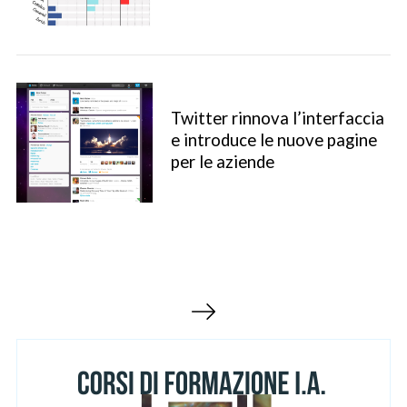
Twitter rinnova l’interfaccia
e introduce le nuove pagine
per le aziende
S
e
a
r
c
P
h
a
f
g
o
r
i
:
n