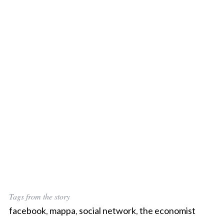
S
e
a
r
c
h
f
o
r
:
Tags from the story
facebook
,
mappa
,
social network
,
the economist