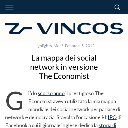
Highlights
,
Me
Febbraio 5, 2012
La mappa dei social
network in versione
The Economist
G
ià lo
scorso anno
il prestigioso The
Economist aveva utilizzato la mia mappa
mondiale dei social network per parlare di
network e democrazia. Stavolta l’occasione è l’
IPO
di
Facebook a cui il giornale inglese dedica la
storia di