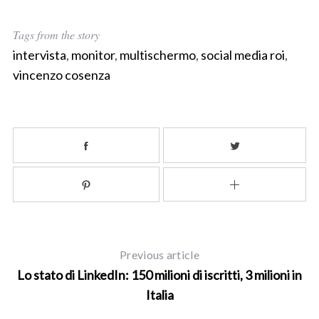
Tags from the story
S
e
intervista
,
monitor
,
multischermo
,
social media roi
,
a
vincenzo cosenza
r
c
h
f
o
r
:
Previous article
Lo stato di LinkedIn: 150 milioni di iscritti, 3 milioni in
Italia