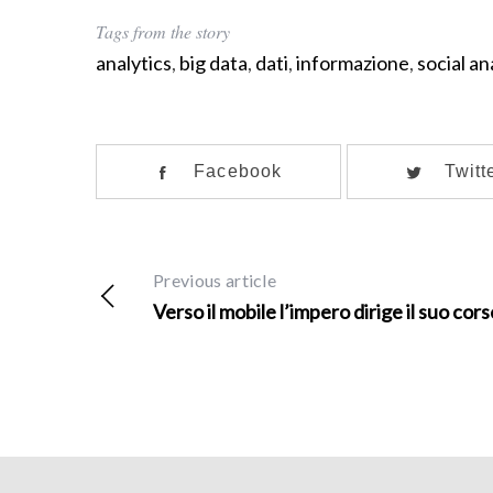
Tags from the story
analytics
,
big data
,
dati
,
informazione
,
social an
Facebook
Twitt
Previous article
Verso il mobile l’impero dirige il suo cors