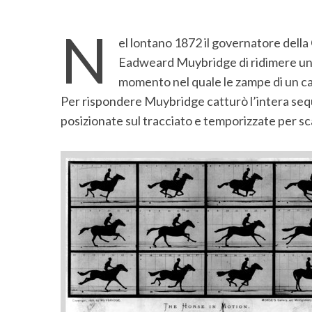
N
el lontano 1872 il governatore della
Eadweard Muybridge di ridimere una
momento nel quale le zampe di un cav
Per rispondere Muybridge catturò l’intera seq
posizionate sul tracciato e temporizzate per sca
S
e
a
r
c