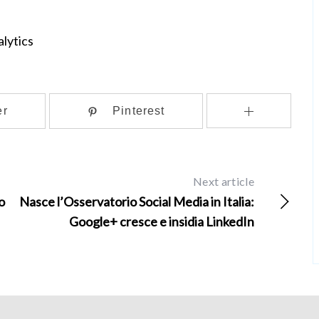
alytics
er
Pinterest
Next article
o
Nasce l’Osservatorio Social Media in Italia:
Google+ cresce e insidia LinkedIn