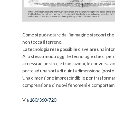
h
f
o
r
:
Come si può notare dall’immagine si scoprì che
non tocca il terreno.
La tecnologia rese possibile disvelare una in
Allo stesso modo oggi, le tecnologie che ci perm
accessi ad un sito, le transazioni, le conversazi
porte ad una sorta di quinta dimensione (posto c
Una dimensione imprescindibile per trasformare d
comprensione di nuovi fenomeni e comportame
Via
180/360/720