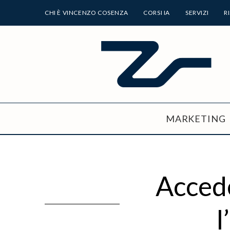
CHI È VINCENZO COSENZA
CORSI IA
SERVIZI
R
MARKETING
Accede
l