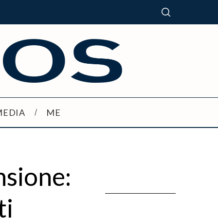
MEDIA
ME
nsione:
ti