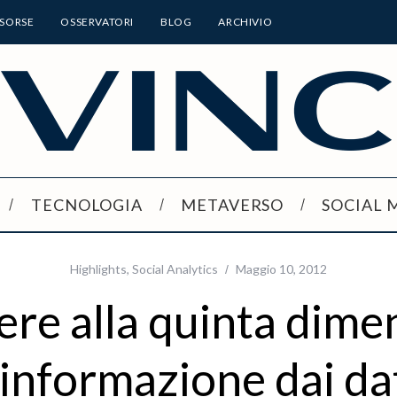
ISORSE
OSSERVATORI
BLOG
ARCHIVIO
TECNOLOGIA
METAVERSO
SOCIAL 
Highlights
,
Social Analytics
Maggio 10, 2012
re alla quinta dime
’informazione dai da