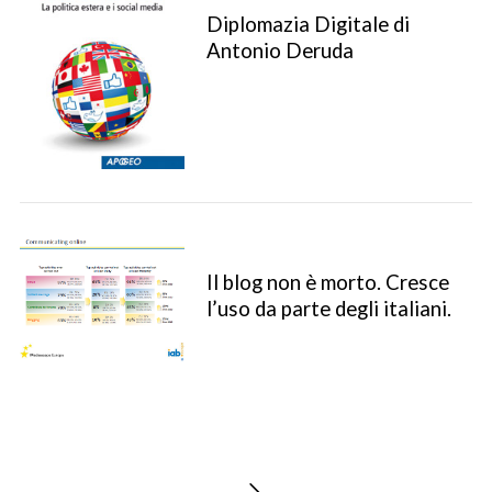
Diplomazia Digitale di
Antonio Deruda
Il blog non è morto. Cresce
S
l’uso da parte degli italiani.
e
a
r
c
h
f
o
P