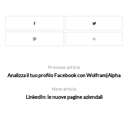
Previous article
S
Analizza il tuo profilo Facebook con Wolfram|Alpha
e
a
Next article
r
c
LinkedIn: le nuove pagine aziendali
h
f
o
r
: