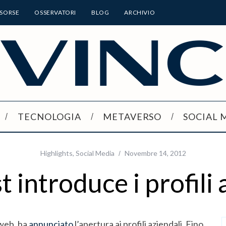
ISORSE
OSSERVATORI
BLOG
ARCHIVIO
TECNOLOGIA
METAVERSO
SOCIAL 
Highlights
,
Social Media
Novembre 14, 2012
t introduce i profili 
 web, ha
annunciato
l’apertura ai profili aziendali. Fino