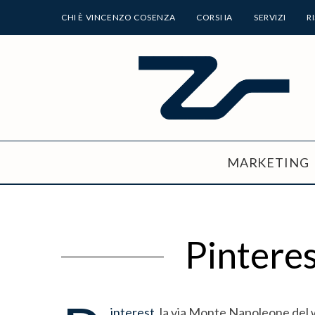
CHI È VINCENZO COSENZA
CORSI IA
SERVIZI
R
MARKETING
Pinteres
interest
, la via Monte Napoleone del