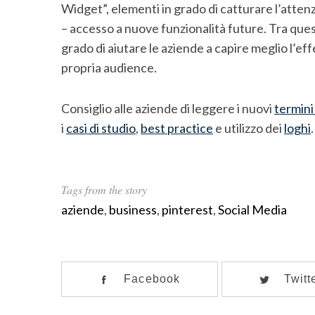
Widget”, elementi in grado di catturare l’attenz
o
r
– accesso a nuove funzionalità future. Tra ques
:
grado di aiutare le aziende a capire meglio l’effe
propria audience.
Consiglio alle aziende di leggere i nuovi
termini 
i
casi di studio
,
best practice
e utilizzo dei
loghi
.
Tags from the story
aziende
,
business
,
pinterest
,
Social Media
Facebook
Twitt