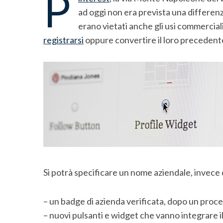
P
ad oggi non era prevista una differenzi
erano vietati anche gli usi commercial
registrarsi
oppure convertire il loro precedente
S
e
Si potrà specificare un nome aziendale, invec
a
r
c
– un badge di azienda verificata, dopo un proces
h
– nuovi pulsanti e widget che vanno integrare il “P
f