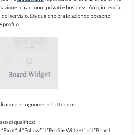
azione tra account privati e business. Anzi, in teoria,
i del servizio. Da qualche ora le aziende possono
 profilo.
e di nome e cognome, ed ottenere:
so di qualifica;
in it”, il “Follow”, il “Profile Widget” o il “Board