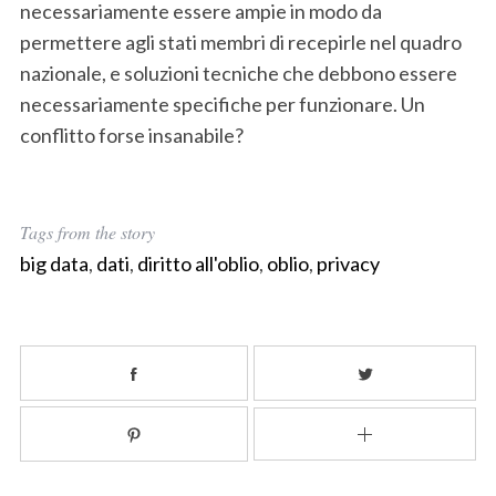
necessariamente essere ampie in modo da
permettere agli stati membri di recepirle nel quadro
nazionale, e soluzioni tecniche che debbono essere
necessariamente specifiche per funzionare. Un
S
conflitto forse insanabile?
e
a
r
c
Tags from the story
h
big data
,
dati
,
diritto all'oblio
,
oblio
,
privacy
f
o
r
: