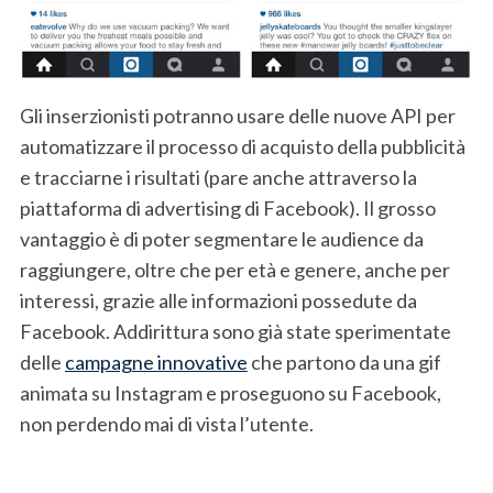
Gli inserzionisti potranno usare delle nuove API per
automatizzare il processo di acquisto della pubblicità
e tracciarne i risultati (pare anche attraverso la
piattaforma di advertising di Facebook). Il grosso
S
vantaggio è di poter segmentare le audience da
e
raggiungere, oltre che per età e genere, anche per
a
r
interessi, grazie alle informazioni possedute da
c
Facebook. Addirittura sono già state sperimentate
h
delle
campagne innovative
che partono da una gif
f
animata su Instagram e proseguono su Facebook,
o
r
non perdendo mai di vista l’utente.
: