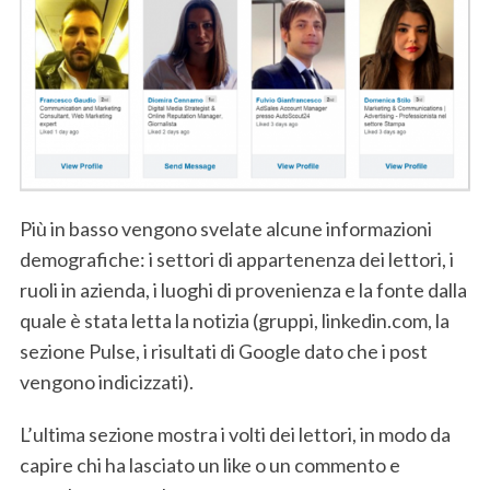
e
a
r
c
h
f
o
r
:
Più in basso vengono svelate alcune informazioni
demografiche: i settori di appartenenza dei lettori, i
ruoli in azienda, i luoghi di provenienza e la fonte dalla
quale è stata letta la notizia (gruppi, linkedin.com, la
sezione Pulse, i risultati di Google dato che i post
vengono indicizzati).
L’ultima sezione mostra i volti dei lettori, in modo da
capire chi ha lasciato un like o un commento e