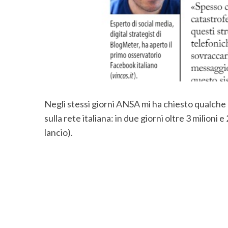
S
e
a
r
c
Negli stessi giorni ANSA mi ha chiesto qualche 
h
sulla rete italiana: in due giorni oltre 3 milioni e 
f
lancio).
o
r
: