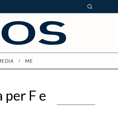
MEDIA
ME
 per F e