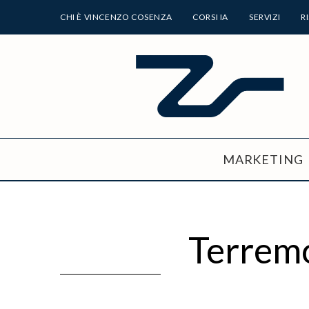
CHI È VINCENZO COSENZA
CORSI IA
SERVIZI
R
MARKETING
Terremo