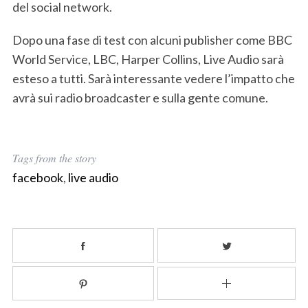
del social network.
Dopo una fase di test con alcuni publisher come BBC
World Service, LBC, Harper Collins, Live Audio sarà
esteso a tutti. Sarà interessante vedere l’impatto che
S
e
avrà sui radio broadcaster e sulla gente comune.
a
r
c
h
Tags from the story
f
facebook
,
live audio
o
r
: