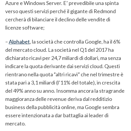
Azure e Windows Server. E’ prevedibile una spinta
verso questi servizi perché il gigante di Redmond
cercherà di bilanciare il declino delle vendite di
licenze software;
–
Alphabet
, la società che controlla Google, ha il 6%
del mercato cloud. La società nel Q1 del 2017 ha
dichiarato ricavi per 24,7 miliardi di dollari, ma senza
indicare la quota derivante dai servizi cloud. Questi
rientrano nella quota “altri ricavi” che nel trimestre è
stata pari a 3,1 miliardi (l’11% del totale), in crescita
S
del 49% anno su anno. Insomma ancora la stragrande
e
maggioranza delle revenue deriva dal redditizio
a
business della pubblicità online, ma Google sembra
r
c
essere intenzionata a dar battaglia ai leader di
h
mercato.
f