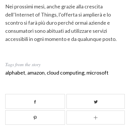
o
Nei prossimi mesi, anche grazie alla crescita
r
dell’Internet of Things, l’offerta si amplierà e lo
:
scontro si farà più duro perché ormai aziende e
consumatori sono abituati ad utilizzare servizi
accessibili in ogni momento e da qualunque posto.
Tags from the story
alphabet
,
amazon
,
cloud computing
,
microsoft