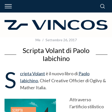
Me
Settembre 26, 2017
Scripta Volant di Paolo
Iabichino
S
cripta Volant
è il nuovo libro di
Paolo
Iabichino
, Chief Creative Officier di Ogilvy &
Mather Italia.
Attraverso
l’artificio stilistico