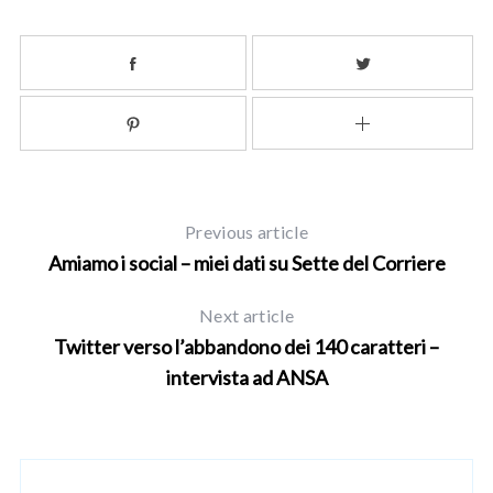
e
a
r
c
h
f
o
r
:
Previous article
Amiamo i social – miei dati su Sette del Corriere
Next article
Twitter verso l’abbandono dei 140 caratteri –
intervista ad ANSA