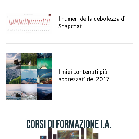
I numeri della debolezza di
Snapchat
S
I miei contenuti più
e
apprezzati del 2017
a
r
c
h
f
o
r
: