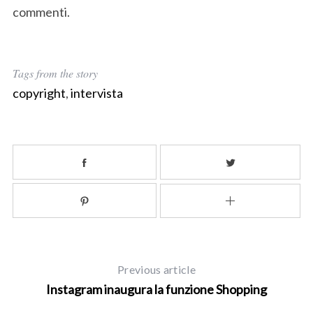
commenti.
Tags from the story
copyright
,
intervista
S
e
a
r
Previous article
c
Instagram inaugura la funzione Shopping
h
f