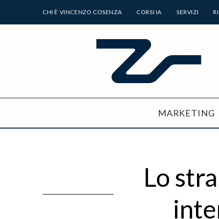
CHI È VINCENZO COSENZA
CORSI IA
SERVIZI
R
MARKETING
Lo str
inte