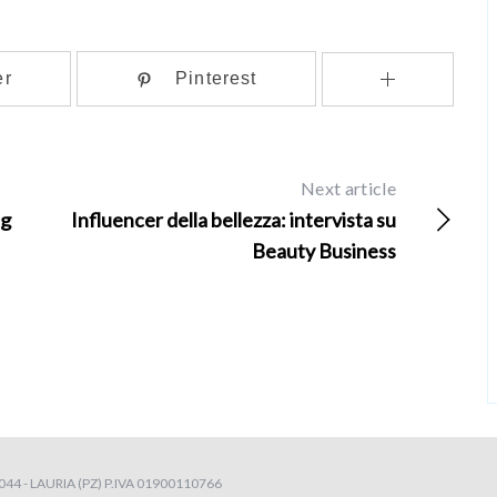
er
Pinterest
Next article
ng
Influencer della bellezza: intervista su
Beauty Business
4 - LAURIA (PZ) P.IVA 01900110766