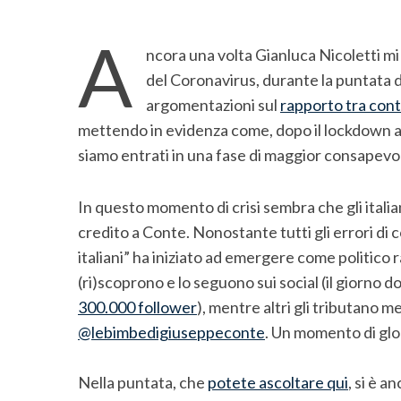
A
ncora una volta Gianluca Nicoletti m
del Coronavirus, durante la puntata d
argomentazioni sul
rapporto tra cont
mettendo in evidenza come, dopo il lockdown a
siamo entrati in una fase di maggior consapevo
In questo momento di crisi sembra che gli italia
credito a Conte. Nonostante tutti gli errori di 
italiani” ha iniziato ad emergere come politico ra
(ri)scoprono e lo seguono sui social (il giorno 
S
300.000 follower
), mentre altri gli tributano 
e
@lebimbedigiuseppeconte
. Un momento di glo
a
r
c
Nella puntata, che
potete ascoltare qui
, si è a
h