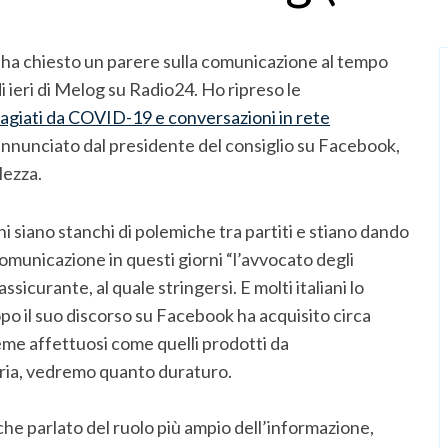
i ha chiesto un parere sulla comunicazione al tempo
i ieri di Melog su Radio24. Ho ripreso le
agiati da COVID-19 e conversazioni in rete
nnunciato dal presidente del consiglio su Facebook,
lezza.
ni siano stanchi di polemiche tra partiti e stiano dando
comunicazione in questi giorni “l’avvocato degli
ssicurante, al quale stringersi. E molti italiani lo
dopo il suo discorso su Facebook ha acquisito circa
meme affettuosi come quelli prodotti da
ria, vedremo quanto duraturo.
nche parlato del ruolo più ampio dell’informazione,