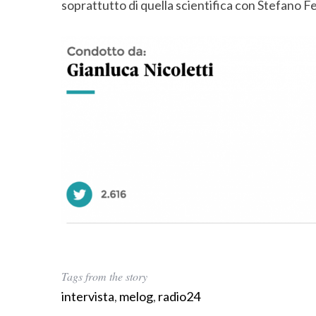
soprattutto di quella scientifica con Stefano Fel
f
o
r
:
Tags from the story
intervista
,
melog
,
radio24