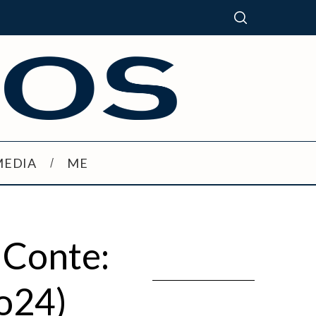
MEDIA
ME
 Conte:
io24)