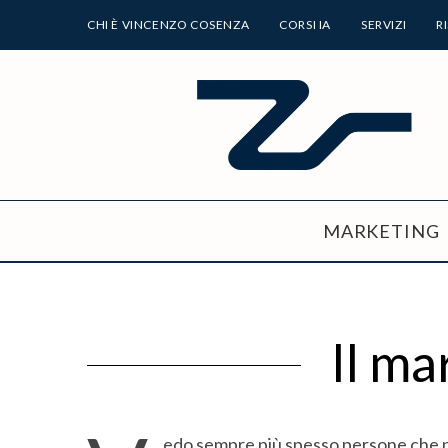
CHI È VINCENZO COSENZA
CORSI IA
SERVIZI
R
MARKETING
Il ma
edo sempre più spesso persone che p