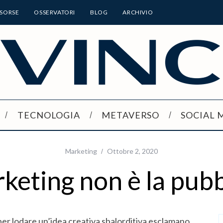
ISORSE
OSSERVATORI
BLOG
ARCHIVIO
TECNOLOGIA
METAVERSO
SOCIAL 
Marketing
Ottobre 2, 2020
rketing non è la pubb
er lodare un’idea creativa sbalorditiva esclamano