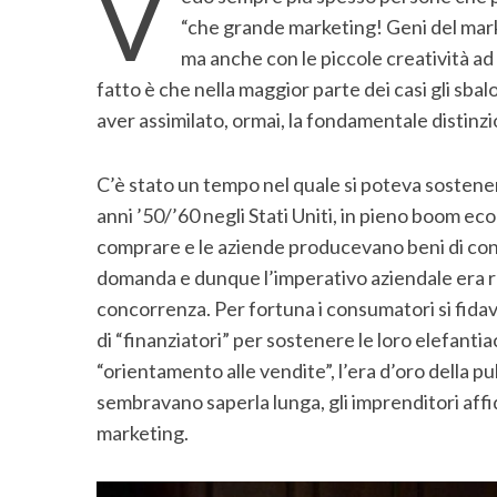
V
“che grande marketing! Geni del mar
ma anche con le piccole creatività ad 
fatto è che nella maggior parte dei casi gli sbalo
aver assimilato, ormai, la fondamentale distinzi
C’è stato un tempo nel quale si poteva sostenere
anni ’50/’60 negli Stati Uniti, in pieno boom ec
comprare e le aziende producevano beni di cons
domanda e dunque l’imperativo aziendale era rende
concorrenza. Per fortuna i consumatori si fidavano
di “finanziatori” per sostenere le loro elefanti
“orientamento alle vendite”, l’era d’oro della p
sembravano saperla lunga, gli imprenditori affi
marketing.