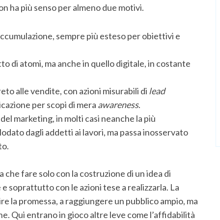
non ha più senso per almeno due motivi.
 accumulazione, sempre più esteso per obiettivi e
o di atomi, ma anche in quello digitale, in costante
eto alle vendite, con azioni misurabili di
lead
cazione per scopi di mera
awareness
.
 del marketing, in molti casi neanche la più
lodato dagli addetti ai lavori, ma passa inosservato
to.
a che fare solo con la costruzione di un idea di
 soprattutto con le azioni tese a realizzarla. La
uire la promessa, a raggiungere un pubblico ampio, ma
ne. Qui entrano in gioco altre leve come l’affidabilità