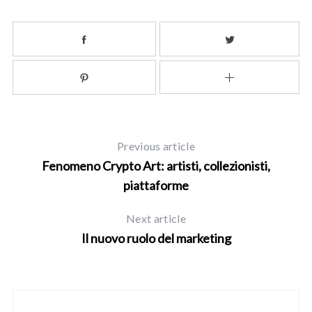
e
a
r
c
h
f
o
r
:
Previous article
Fenomeno Crypto Art: artisti, collezionisti,
piattaforme
Next article
Il nuovo ruolo del marketing