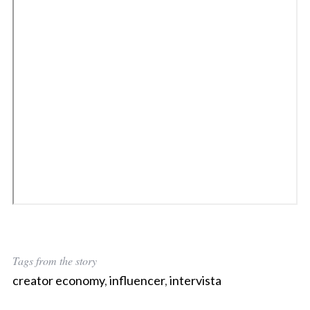
Tags from the story
creator economy
,
influencer
,
intervista
S