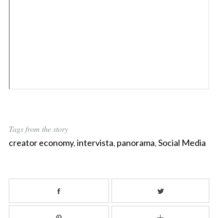
Tags from the story
creator economy
,
intervista
,
panorama
,
Social Media
S
e
a