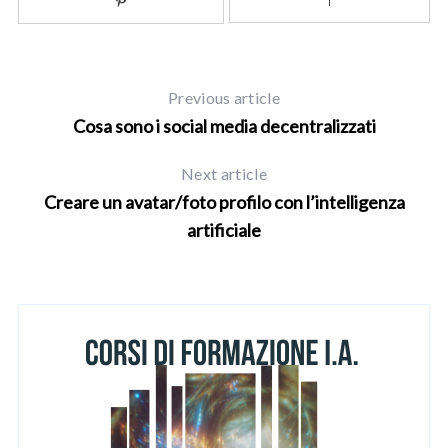
r
c
h
f
o
Previous article
r
Cosa sono i social media decentralizzati
:
Next article
Creare un avatar/foto profilo con l’intelligenza
artificiale