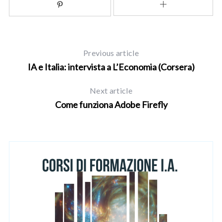
c
h
f
o
Previous article
r
:
IA e Italia: intervista a L’Economia (Corsera)
Next article
Come funziona Adobe Firefly