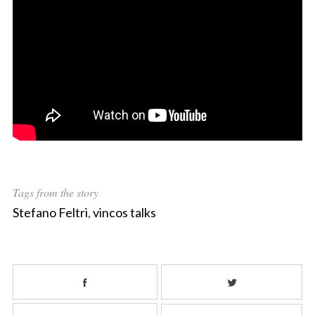
Tags from the story
Stefano Feltri
,
vincos talks
S
e
a
r