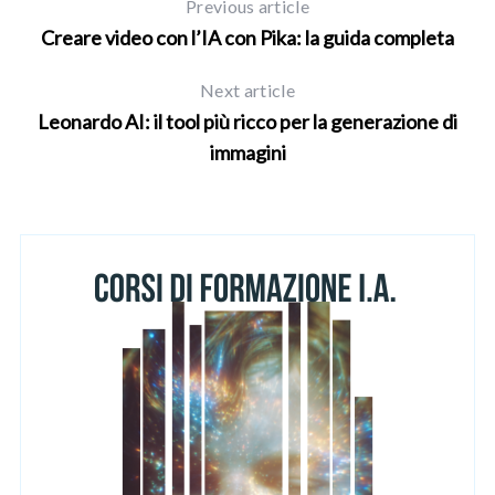
Previous article
h
Creare video con l’IA con Pika: la guida completa
f
o
r
Next article
:
Leonardo AI: il tool più ricco per la generazione di
immagini