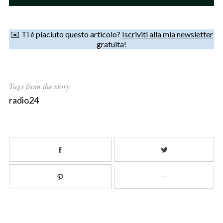
✉️ Ti è piaciuto questo articolo?
Iscriviti alla mia newsletter
gratuita!
Tags from the story
radio24
S
e
a
r
c