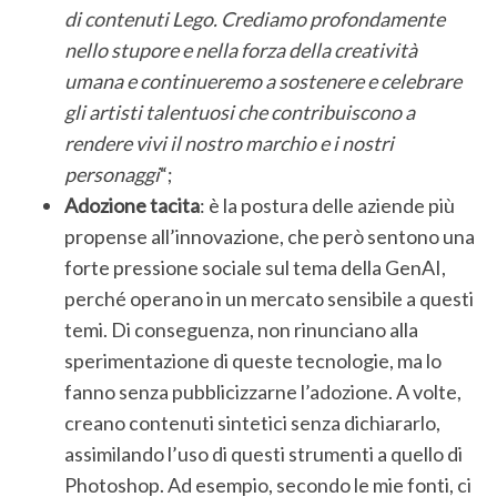
di contenuti Lego. Crediamo profondamente
nello stupore e nella forza della creatività
umana e continueremo a sostenere e celebrare
gli artisti talentuosi che contribuiscono a
rendere vivi il nostro marchio e i nostri
personaggi
“;
Adozione tacita
: è la postura delle aziende più
propense all’innovazione, che però sentono una
forte pressione sociale sul tema della GenAI,
perché operano in un mercato sensibile a questi
temi. Di conseguenza, non rinunciano alla
sperimentazione di queste tecnologie, ma lo
fanno senza pubblicizzarne l’adozione. A volte,
S
creano contenuti sintetici senza dichiararlo,
e
assimilando l’uso di questi strumenti a quello di
a
Photoshop. Ad esempio, secondo le mie fonti, ci
r