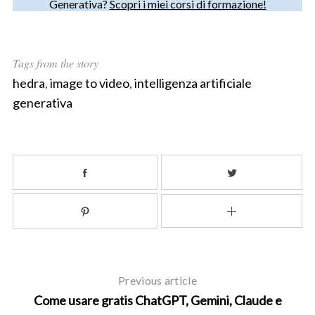
Generativa?
Scopri i miei corsi di formazione!
S
Tags from the story
e
a
hedra
,
image to video
,
intelligenza artificiale
r
generativa
c
h
f
o
r
:
Previous article
Come usare gratis ChatGPT, Gemini, Claude e