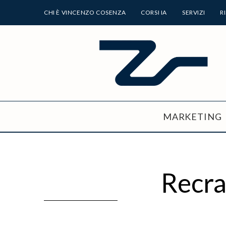
CHI È VINCENZO COSENZA
CORSI IA
SERVIZI
R
MARKETING
Recraf