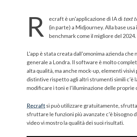
R
ecraft è un’applicazione di IA di
text 
(in parte) a Midjourney. Alla base us
benchmark come il migliore del 2024.
L’app è stata creata dall’omonima azienda che n
generale a Londra. Il software è molto completo
alta qualità, ma anche mock-up, elementi visivi p
distintive rispetto agli altri strumenti simili c’è 
modificare i toni e l’illuminazione delle proprie 
Recraft
si può utilizzare gratuitamente, sfrutta
S
sfruttare le funzioni più avanzate c’è bisogno
e
a
video vi mostro la qualità dei suoi risultati.
r
c