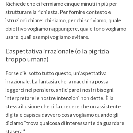
Richiede che ci fermiamo cinque minuti in più per
strutturare la richiesta. Per fornire contesto e
istruzioni chiare: chi siamo, per chi scriviamo, quale
obiettivo vogliamo raggiungere, quale tono vogliamo
S
usare, quali esempi vogliamo evitare.
e
a
L’aspettativa irrazionale (o la pigrizia
r
troppo umana)
c
h
Forse c’è, sotto tutto questo, un’aspettativa
f
irrazionale. La fantasia che la macchina possa
o
r
leggerci nel pensiero, anticipare i nostri bisogni,
:
interpretare le nostre intenzioni non dette. È la
stessa illusione che ci fa credere che un assistente
digitale capisca davvero cosa vogliamo quando gli
diciamo “trova qualcosa di interessante da guardare
stasera.”