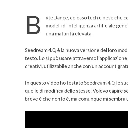
B
yteDance, colosso tech cinese che c
modelli di intelligenza artificiale ge
una maturità elevata.
Seedream 4.0, è la nuova versione del loro mode
testo. Lo si può usare attraverso l’applicazione
creativi, utilizzabile anche con un account grat
In questo video ho testato Seedream 4.0, le su
quelle di modifica delle stesse. Volevo capire se
breve è che non lo è, ma comunque mi sembra 