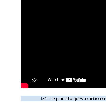
S
e
a
r
c
h
f
o
r
:
✉️ Ti è piaciuto questo articolo