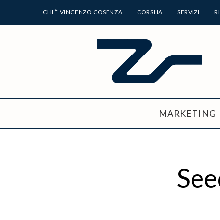
CHI È VINCENZO COSENZA
CORSI IA
SERVIZI
R
MARKETING
See