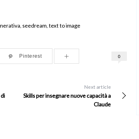
enerativa
,
seedream
,
text to image
Pinterest
0
Next article
 di
Skills per insegnare nuove capacità a
Claude