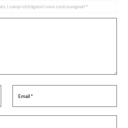
ato.
I campi obbligatori sono contrassegnati
*