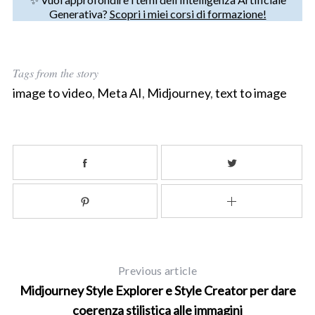
Generativa?
Scopri i miei corsi di formazione!
Tags from the story
image to video
,
Meta AI
,
Midjourney
,
text to image
S
e
a
r
c
h
f
o
r
:
Previous article
Midjourney Style Explorer e Style Creator per dare
coerenza stilistica alle immagini